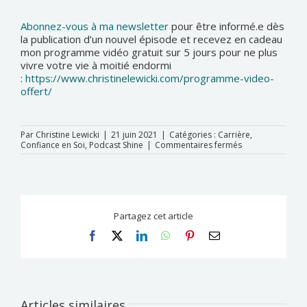
Abonnez-vous à ma newsletter
pour être informé.e dès
la publication d’un nouvel épisode et recevez en cadeau
mon programme vidéo gratuit sur 5 jours pour ne plus
vivre votre vie à moitié endormi
:
https://www.christinelewicki.com/programme-video-
offert/
Par
Christine Lewicki
|
21 juin 2021
|
Catégories :
Carrière
,
sur
Confiance en Soi
,
Podcast Shine
|
Commentaires fermés
Podcast
|
Booster
sa
recherche
d’emploi
Partagez cet article
à
tout
Facebook
X
LinkedIn
WhatsApp
Pinterest
Email
âge
Articles similaires