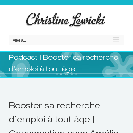
Passer
au
contenu
Aller à...
Podcast | Booster sa recherche
d’emploi à tout âge
Booster sa recherche
d’emploi à tout âge |