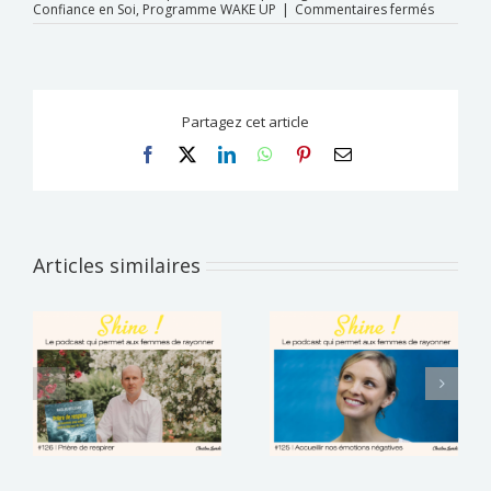
sur
Confiance en Soi
,
Programme WAKE UP
|
Commentaires fermés
WAKE
UP
|
Retrouve
l’audace
de
Partagez cet article
réoriente
sa
Facebook
X
LinkedIn
WhatsApp
Pinterest
Email
carrière
professi
Articles similaires