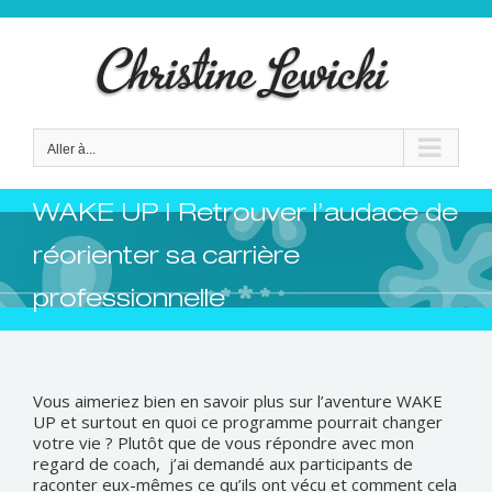
Passer
au
contenu
Aller à...
WAKE UP | Retrouver l’audace de
réorienter sa carrière
professionnelle
Vous aimeriez bien en savoir plus sur l’aventure WAKE
UP et surtout en quoi ce programme pourrait changer
votre vie ? Plutôt que de vous répondre avec mon
regard de coach, j’ai demandé aux participants de
raconter eux-mêmes ce qu’ils ont vécu et comment cela