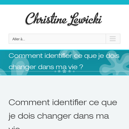
Passer
au
contenu
Aller à...
Comment identifier ce que je dois
changer dans ma vie ?
Comment identifier ce que
je dois changer dans ma